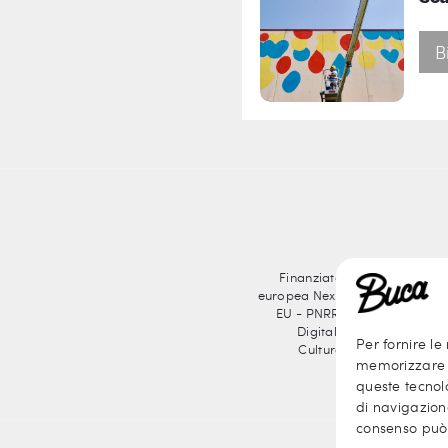
B
Finanziato dallUnione
europea Next Generation
EU - PNRR Transizione
Digitale Organismi
Per fornire le
Culturali e Creativi
memorizzare e
queste tecnol
di navigazione
consenso può 