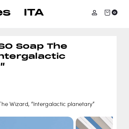
es
ITA
Accoun
0
O Soap The
Intergalactic
”
 Wizard, “Intergalactic planetary”