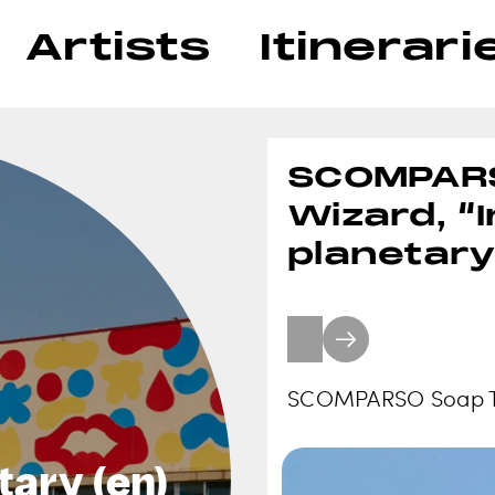
Artists
Itinerari
SCOMPARS
Wizard, “
planetary
SCOMPARSO Soap The
tary (en)